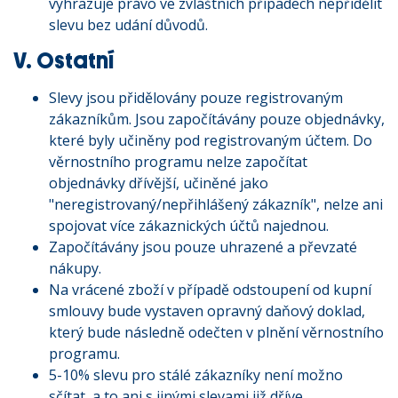
vyhrazuje právo ve zvláštních případech nepřidělit
slevu bez udání důvodů.
V. Ostatní
Slevy jsou přidělovány pouze registrovaným
zákazníkům. Jsou započítávány pouze objednávky,
které byly učiněny pod registrovaným účtem. Do
věrnostního programu nelze započítat
objednávky dřívější, učiněné jako
"neregistrovaný/nepřihlášený zákazník", nelze ani
spojovat více zákaznických účtů najednou.
Započítávány jsou pouze uhrazené a převzaté
nákupy.
Na vrácené zboží v případě odstoupení od kupní
smlouvy bude vystaven opravný daňový doklad,
který bude následně odečten v plnění věrnostního
programu.
5-10% slevu pro stálé zákazníky není možno
sčítat, a to ani s jinými slevami již dříve