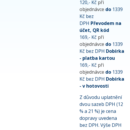
120,- Kč
při
objednávce
do
1339
Kč bez
DPH
Převodem na
účet, QR kód
169,- Kč
při
objednávce
do
1339
Kč bez DPH
Dobírka
- platba kartou
169,- Kč
při
objednávce
do
1339
Kč bez DPH
Dobírka
- v hotovosti
Z důvodu uplatnění
dvou sazeb DPH (12
% a 21 %) je cena
dopravy uvedena
bez DPH. Výše DPH