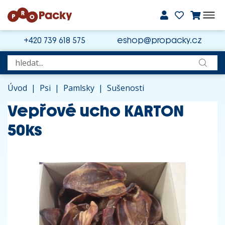
+420 739 618 575
eshop@propacky.cz
Úvod
|
Psi
|
Pamlsky
|
Sušenosti
Vepřové ucho KARTON
50ks