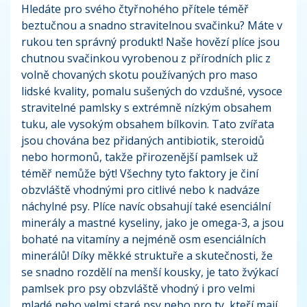
Hledáte pro svého čtyřnohého přítele téměř
beztučnou a snadno stravitelnou svačinku? Máte v
rukou ten správný produkt! Naše hovězí plíce jsou
chutnou svačinkou vyrobenou z přírodních plic z
volně chovaných skotu používaných pro maso
lidské kvality, pomalu sušených do vzdušné, vysoce
stravitelné pamlsky s extrémně nízkým obsahem
tuku, ale vysokým obsahem bílkovin. Tato zvířata
jsou chována bez přidaných antibiotik, steroidů
nebo hormonů, takže přirozenější pamlsek už
téměř nemůže být! Všechny tyto faktory je činí
obzvláště vhodnými pro citlivé nebo k nadváze
náchylné psy. Plíce navíc obsahují také esenciální
minerály a mastné kyseliny, jako je omega-3, a jsou
bohaté na vitamíny a nejméně osm esenciálních
minerálů! Díky měkké struktuře a skutečnosti, že
se snadno rozdělí na menší kousky, je tato žvýkací
pamlsek pro psy obzvláště vhodný i pro velmi
mladé nebo velmi staré psy nebo pro ty, kteří mají