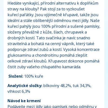
Hledáte vynikající, přírodní alternativu k doplňkům
stravy na klouby? Pak stojí za to vyzkoušet
kuřecí pařátky. Jsou výjimečně křupavé, takže jsou
ideální a stále oblíbenější odměnou mezi jídly. Naše
kuřecí pahýly jsou 100% přírodní a sušené pamlsky,
složeny převážně z kůže, šlach, chrupavek a
drobných kostí. Tato svačinka je navíc snadno
stravitelná a bohatá na cenný vápník, který také
podporuje zdraví zubů a kostí. Vysoká koncentrace
glukosaminu a chondroitinu pomáhá zlepšit
celkové zdraví kloubů. Křupavost dokonce pomáhá
čistit zuby vašeho chlupatého kamaráda.
Složení:
100% kuře
Analytické složky:
bílkoviny 48,2%, tuk 34,3%,
vlhkost 6,3%
Návod ke krmení
Podávejte mezi jídly jako pamlsek nebo odměnu v