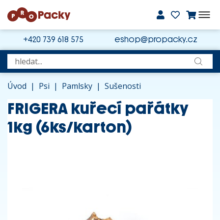
+420 739 618 575
eshop@propacky.cz
Úvod
|
Psi
|
Pamlsky
|
Sušenosti
FRIGERA kuřecí pařátky
1kg (6ks/karton)