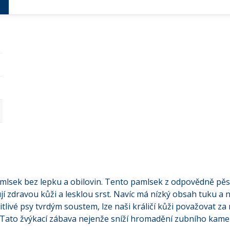
pamlsek bez lepku a obilovin. Tento pamlsek z odpovědně pěs
jí zdravou kůži a lesklou srst. Navíc má nízký obsah tuku a
citlivé psy tvrdým soustem, lze naši králičí kůži považovat za
ato žvýkací zábava nejenže sníží hromadění zubního kamene a