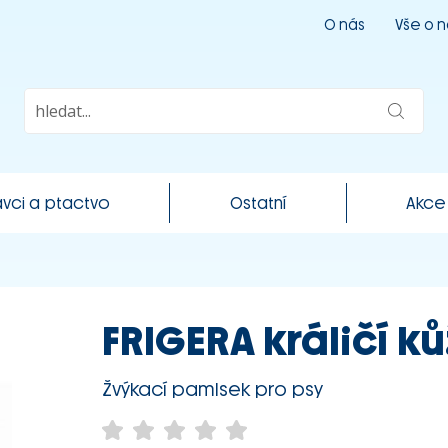
O nás
Vše o 
vci a ptactvo
Ostatní
Akce
FRIGERA králičí ků
Žvýkací pamlsek pro psy