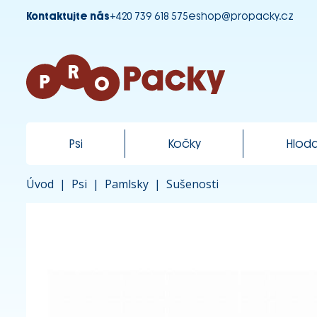
Kontaktujte nás
+420 739 618 575
eshop@propacky.cz
Psi
Kočky
Hloda
Úvod
|
Psi
|
Pamlsky
|
Sušenosti