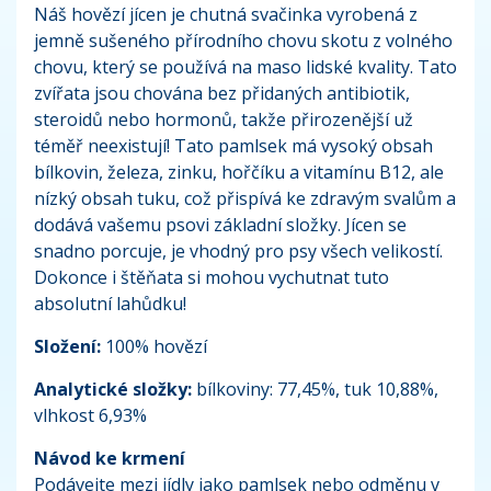
Náš hovězí jícen je chutná svačinka vyrobená z
jemně sušeného přírodního chovu skotu z volného
chovu, který se používá na maso lidské kvality. Tato
zvířata jsou chována bez přidaných antibiotik,
steroidů nebo hormonů, takže přirozenější už
téměř neexistují! Tato pamlsek má vysoký obsah
bílkovin, železa, zinku, hořčíku a vitamínu B12, ale
nízký obsah tuku, což přispívá ke zdravým svalům a
dodává vašemu psovi základní složky. Jícen se
snadno porcuje, je vhodný pro psy všech velikostí.
Dokonce i štěňata si mohou vychutnat tuto
absolutní lahůdku!
Složení:
100% hovězí
Analytické složky:
bílkoviny: 77,45%, tuk 10,88%,
vlhkost 6,93%
Návod ke krmení
Podávejte mezi jídly jako pamlsek nebo odměnu v