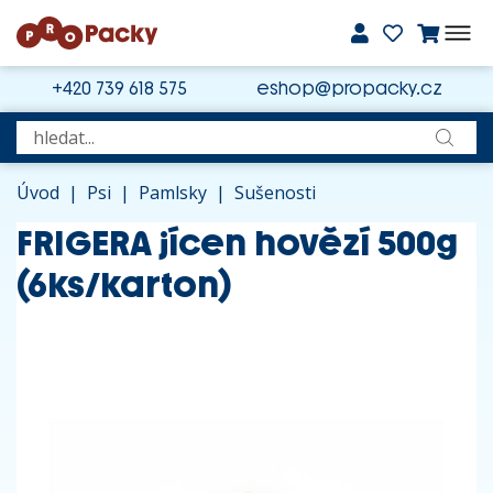
+420 739 618 575
eshop@propacky.cz
Úvod
|
Psi
|
Pamlsky
|
Sušenosti
FRIGERA jícen hovězí 500g
(6ks/karton)