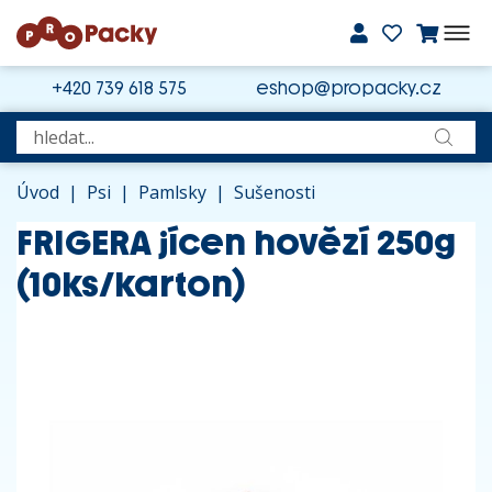
+420 739 618 575
eshop@propacky.cz
Úvod
|
Psi
|
Pamlsky
|
Sušenosti
FRIGERA jícen hovězí 250g
(10ks/karton)