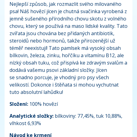
Nejlepší způsob, jak rozmazlit svého milovaného
psa! Náš hovězí jícen je chutná svačinka vyrobená z
jemně sušeného přírodního chovu skotu z volného
chovu, který se používá na maso lidské kvality. Tato
zvířata jsou chována bez přidaných antibiotik,
steroidů nebo hormonů, takže přirozenější už
téměř neexistují! Tato pamlsek má vysoký obsah
bílkovin, železa, zinku, hořčíku a vitamínu B12, ale
nízký obsah tuku, což přispívá ke zdravým svalům a
dodává vašemu psovi základní složky. Jícen
se snadno porcuje, je vhodný pro psy všech
velikostí. Dokonce i štěňata si mohou vychutnat
tuto absolutní lahůdku!
Složení:
100% hovězí
Analytické složky:
bílkoviny: 77,45%, tuk 10,88%,
vlhkost 6,93%
Návod ke krmení