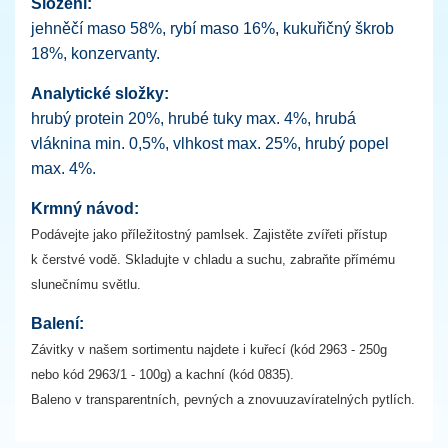
Složení:
jehněčí maso 58%, rybí maso 16%, kukuřičný škrob
18%, konzervanty.
A
nalytické složky:
hrubý protein 20%, hrubé tuky max. 4%, hrubá
vláknina min. 0,5%, vlhkost max. 25%, hrubý popel
max. 4%.
Krmný návod:
Podávejte jako příležitostný pamlsek. Zajistěte zvířeti přístup
k čerstvé vodě. Skladujte v chladu a suchu, zabraňte přímému
slunečnímu světlu.
Balení:
Závitky v našem sortimentu najdete i kuřecí (kód 2963 - 250g
nebo kód 2963/1 - 100g) a kachní (kód 0835).
Baleno v transparentních, pevných a znovuuzavíratelných pytlích.