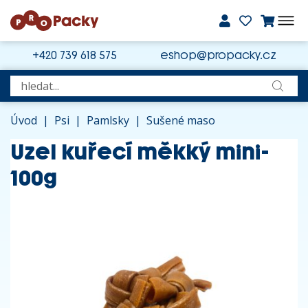
+420 739 618 575
eshop@propacky.cz
Úvod
|
Psi
|
Pamlsky
|
Sušené maso
Uzel kuřecí měkký mini-
100g