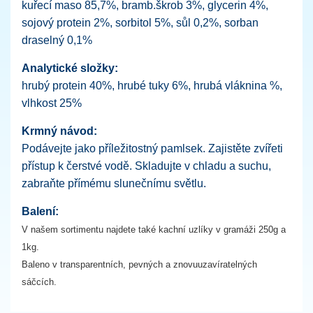
kuřecí maso 85,7%, bramb.škrob 3%, glycerin 4%,
sojový protein 2%, sorbitol 5%, sůl 0,2%, sorban
draselný 0,1%
Analytické složky:
hrubý protein 40%, hrubé tuky 6%, hrubá vláknina %,
vlhkost 25%
Krmný návod:
Podávejte jako příležitostný pamlsek. Zajistěte zvířeti
přístup k čerstvé vodě. Skladujte v chladu a suchu,
zabraňte přímému slunečnímu světlu.
Balení:
V našem sortimentu najdete také kachní uzlíky v gramáži 250g a
1kg.
Baleno v transparentních, pevných a znovuuzavíratelných
sáčcích.