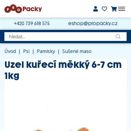
+420 739 618 575
eshop@propacky.cz
Úvod
|
Psi
|
Pamlsky
|
Sušené maso
Uzel kuřecí měkký 6-7 cm
1kg