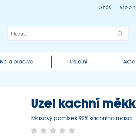
O nás
Vše o 
vci a ptactvo
Ostatní
Akce
Uzel kachní měkk
Masový pamlsek 92% kachního masa