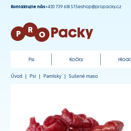
Kontaktujte nás
+420 739 618 575
eshop@propacky.cz
Psi
Kočky
Hloda
Úvod
|
Psi
|
Pamlsky
|
Sušené maso