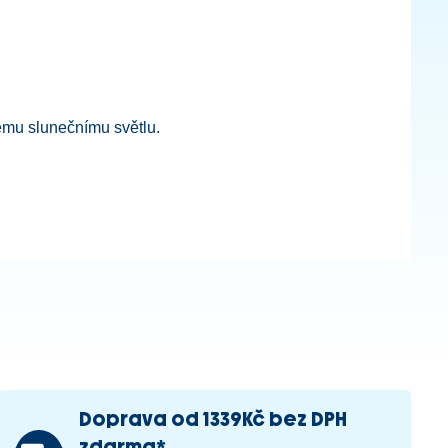
mému slunečnímu světlu.
Doprava od 1339Kč bez DPH
zdarma*