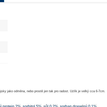
jsky jako odměna, nebo prostě jen tak pro radost. Uzlík je velký cca 6-7cm.
 protein 2%, sorbitol 5%, sůl 0,2%, sorban draselný 0,1%