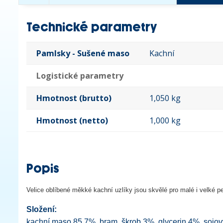
Technické parametry
Pamlsky - Sušené maso
Kachní
Logistické parametry
Hmotnost (brutto)
1,050 kg
Hmotnost (netto)
1,000 kg
Popis
Velice oblíbené měkké kachní uzlíky jsou skvělé pro malé i velké pe
Složení:
kachní maso 85,7%, bram. škrob 3%, glycerin 4%, sojový