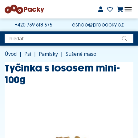
+420 739 618 575
eshop@propacky.cz
Úvod
|
Psi
|
Pamlsky
|
Sušené maso
Tyčinka s lososem mini-
100g