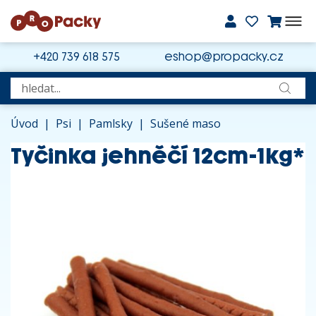
+420 739 618 575
eshop@propacky.cz
Úvod
|
Psi
|
Pamlsky
|
Sušené maso
Tyčinka jehněčí 12cm-1kg*