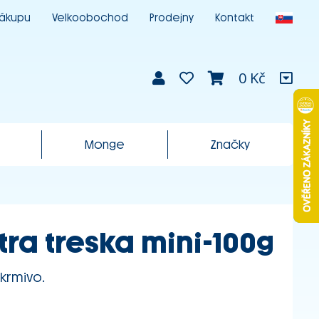
nákupu
Velkoobochod
Prodejny
Kontakt
0 Kč
Monge
Značky
tra treska mini-100g
krmivo.