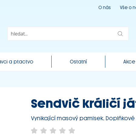
O nás
Vše o 
vci a ptactvo
Ostatní
Akce
Sendvič králičí já
Vynikající masový pamlsek. Doplňkové 