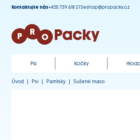
Kontaktujte nás
+420 739 618 575
eshop@propacky.cz
Psi
Kočky
Hloda
Úvod
|
Psi
|
Pamlsky
|
Sušené maso