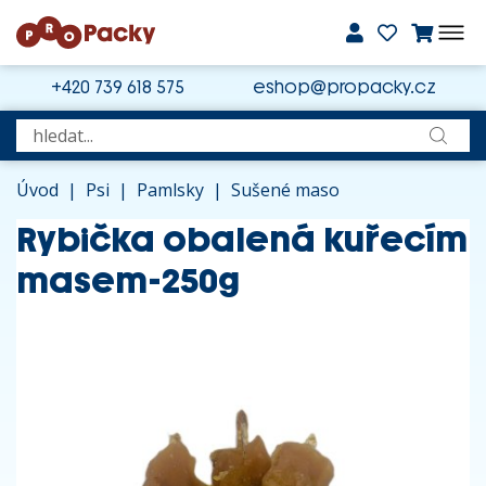
+420 739 618 575
eshop@propacky.cz
Úvod
|
Psi
|
Pamlsky
|
Sušené maso
Rybička obalená kuřecím
masem-250g