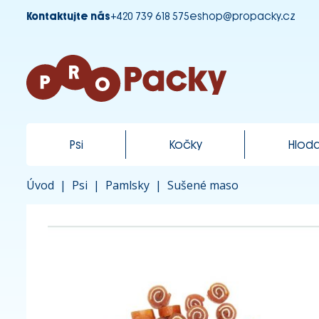
Kontaktujte nás
+420 739 618 575
eshop@propacky.cz
Psi
Kočky
Hloda
Úvod
|
Psi
|
Pamlsky
|
Sušené maso