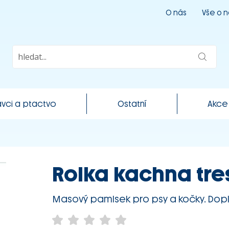
O nás
Vše o 
vci a ptactvo
Ostatní
Akce
Rolka kachna tre
Masový pamlsek pro psy a kočky. Dopl