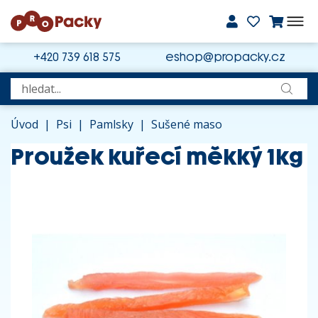
+420 739 618 575
eshop@propacky.cz
Úvod
|
Psi
|
Pamlsky
|
Sušené maso
Proužek kuřecí měkký 1kg