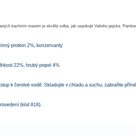
aných kachním masem je skvělá volba, jak uspokojit Vašeho pejska. Pamlse
linný protein 2%, konzervanty
vlhkost 22%, hrubý popel 4%
přístup k čerstvé vodě. Skladujte v chladu a suchu, zabraňte pří
rovedení (kód 818).