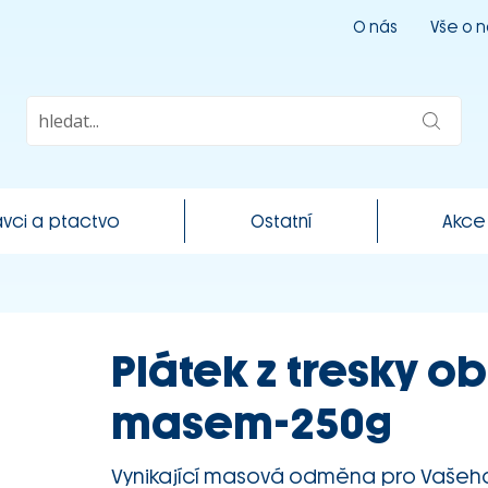
O nás
Vše o 
vci a ptactvo
Ostatní
Akce
Plátek z tresky 
masem-250g
Vynikající masová odměna pro Vašeh