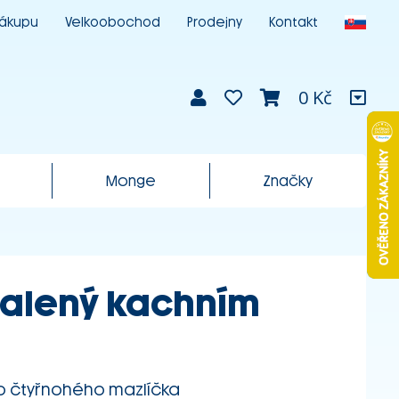
nákupu
Velkoobochod
Prodejny
Kontakt
0 Kč
Monge
Značky
obalený kachním
o čtyřnohého mazlíčka