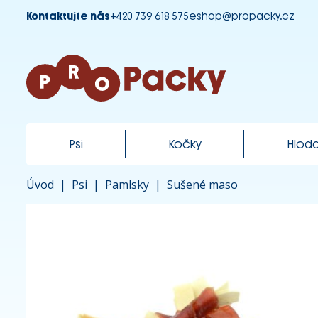
Kontaktujte nás
+420 739 618 575
eshop@propacky.cz
Psi
Kočky
Hloda
Úvod
|
Psi
|
Pamlsky
|
Sušené maso