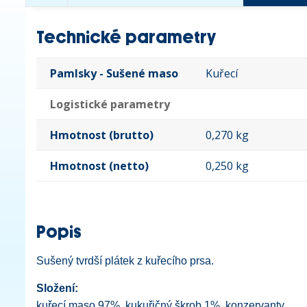
Technické parametry
Pamlsky - Sušené maso
Kuřecí
Logistické parametry
Hmotnost (brutto)
0,270 kg
Hmotnost (netto)
0,250 kg
Popis
Sušený tvrdší plátek z kuřecího prsa.
Složení:
kuřecí maso 97%, kukuřičný škrob 1%, konzervanty