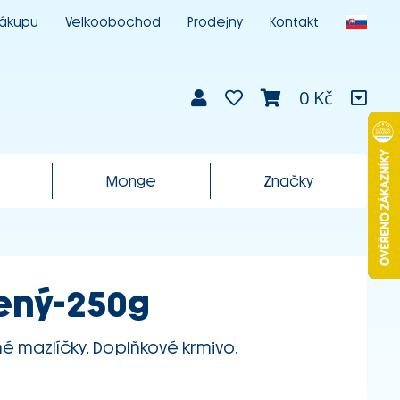
nákupu
Velkoobochod
Prodejny
Kontakt
0 Kč
Monge
Značky
šený-250g
é mazlíčky. Doplňkové krmivo.