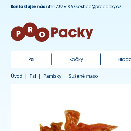
Kontaktujte nás
+420 739 618 575
eshop@propacky.cz
Psi
Kočky
Hloda
Úvod
|
Psi
|
Pamlsky
|
Sušené maso