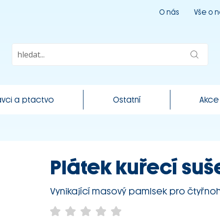
O nás
Vše o 
vci a ptactvo
Ostatní
Akce
Plátek kuřecí su
Vynikající masový pamlsek pro čtyřnoh