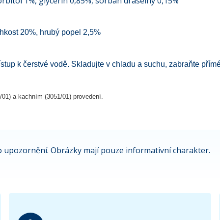
rbitol 1%, glycerin 0,85%, sorban draselný 0,15%
lhkost 20%, hrubý popel 2,5%
přístup k čerstvé vodě. Skladujte v chladu a suchu, zabraňte pří
/01) a kachním (3051/01) provedení.
 upozornění. Obrázky mají pouze informativní charakter.