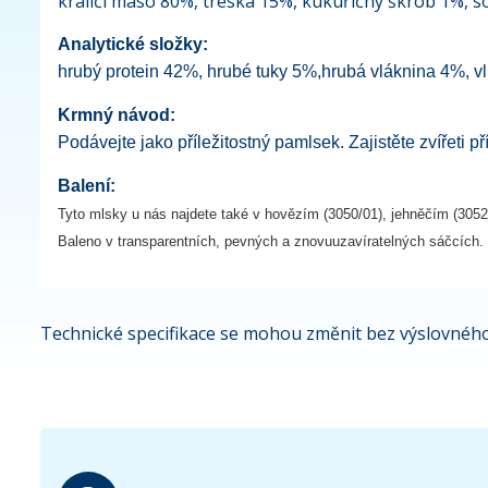
králičí maso 80%, treska 15%, kukuřičný škrob 1%, so
Analytické složky:
hrubý protein 42%, hrubé tuky 5%,hrubá vláknina 4%, v
Krmný návod:
Podávejte jako příležitostný pamlsek. Zajistěte zvířeti 
Balení:
Tyto mlsky u nás najdete také v hovězím (3050/01), jehněčím (3052
Baleno v transparentních, pevných a znovuuzavíratelných sáčcích.
Technické specifikace se mohou změnit bez výslovného