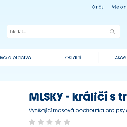
O nás
Vše o 
vci a ptactvo
Ostatní
Akce
MLSKY - králičí s 
Vynikající masová pochoutka pro psy 