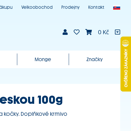
nákupu
Velkoobochod
Prodejny
Kontakt
0 Kč
Monge
Značky
treskou 100g
a kočky. Doplňkové krmivo