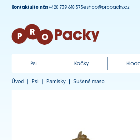
Kontaktujte nás
+420 739 618 575
eshop@propacky.cz
Psi
Kočky
Hloda
Úvod
|
Psi
|
Pamlsky
|
Sušené maso