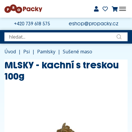
+420 739 618 575
eshop@propacky.cz
Úvod
|
Psi
|
Pamlsky
|
Sušené maso
MLSKY - kachní s treskou
100g