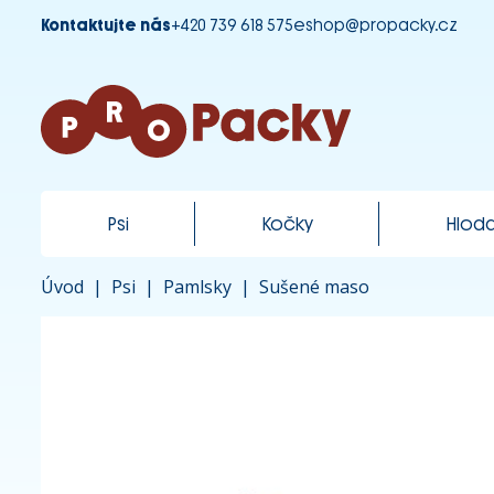
Kontaktujte nás
+420 739 618 575
eshop@propacky.cz
Psi
Kočky
Hloda
Úvod
|
Psi
|
Pamlsky
|
Sušené maso