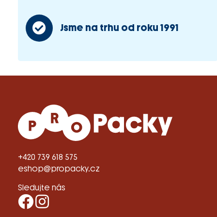
Jsme na trhu od roku 1991
+420 739 618 575
eshop@propacky.cz
Sledujte nás