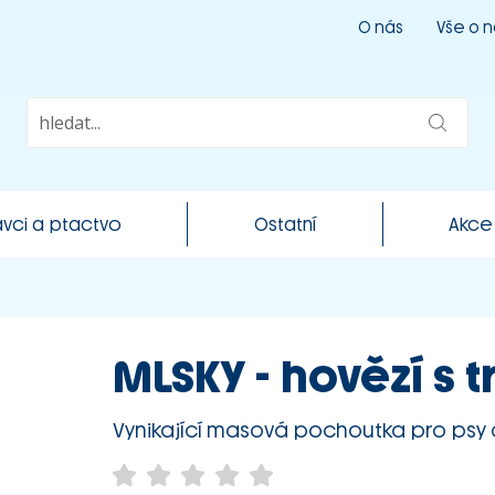
O nás
Vše o 
vci a ptactvo
Ostatní
Akce
MLSKY - hovězí s 
Vynikající masová pochoutka pro psy 