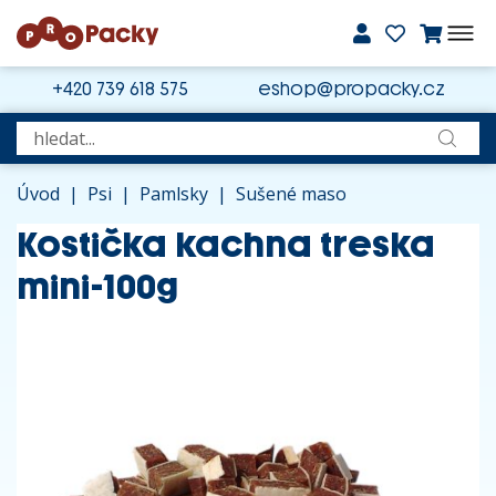
+420 739 618 575
eshop@propacky.cz
Úvod
|
Psi
|
Pamlsky
|
Sušené maso
Kostička kachna treska
mini-100g