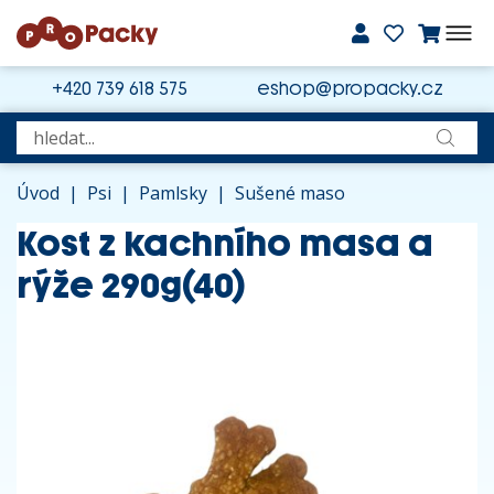
+420 739 618 575
eshop@propacky.cz
Úvod
|
Psi
|
Pamlsky
|
Sušené maso
Kost z kachního masa a
rýže 290g(40)