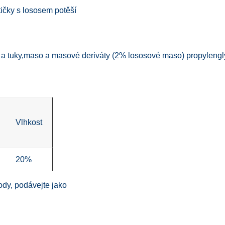
ičky s lososem potěší
je a tuky,maso a masové deriváty (2% lososové maso) propylengl
Vlhkost
20%
ody, podávejte jako