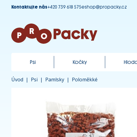
Kontaktujte nás
+420 739 618 575
eshop@propacky.cz
Psi
Kočky
Hloda
Úvod
|
Psi
|
Pamlsky
|
Poloměkké