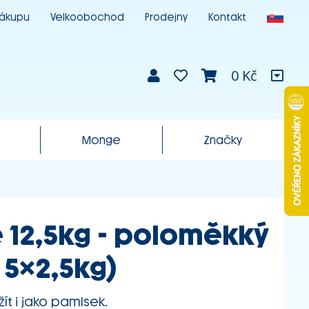
nákupu
Velkoobochod
Prodejny
Kontakt
0 Kč
Monge
Značky
é 12,5kg - poloměkký
5x2,5kg)
t i jako pamlsek.