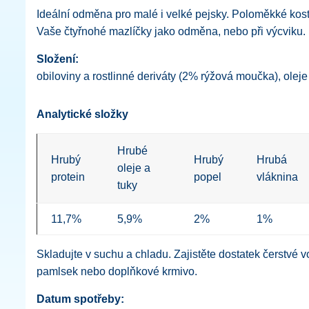
Ideální odměna pro malé i velké pejsky. Poloměkké kost
Vaše čtyřnohé mazlíčky jako odměna, nebo při výcviku.
Složení:
obiloviny a rostlinné deriváty (2% rýžová moučka), ole
Analytické složky
Hrubé
Hrubý
Hrubý
Hrubá
oleje a
protein
popel
vláknina
tuky
11,7%
5,9%
2%
1%
Skladujte v suchu a chladu. Zajistěte dostatek čerstvé v
pamlsek nebo doplňkové krmivo.
Datum spotřeby: