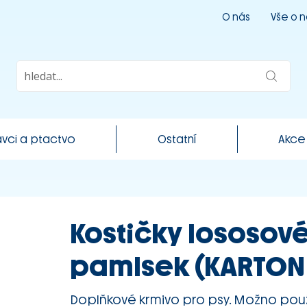
O nás
Vše o 
vci a ptactvo
Ostatní
Akce
Kostičky lososov
pamlsek (KARTON 
Doplňkové krmivo pro psy. Možno použí