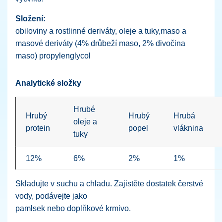
Složení:
obiloviny a rostlinné deriváty, oleje a tuky,maso a
masové deriváty (4% drůbeží maso, 2% divočina
maso) propylenglycol
Analytické složky
Hrubé
Hrubý
Hrubý
Hrubá
oleje a
protein
popel
vláknina
tuky
12%
6%
2%
1%
Skladujte v suchu a chladu. Zajistěte dostatek čerstvé
vody, podávejte jako
pamlsek nebo doplňkové krmivo.