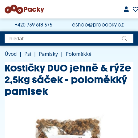
+420 739 618 575
eshop@propacky.cz
Úvod
|
Psi
|
Pamlsky
|
Poloměkké
Kostičky DUO jehně & rýže
2,5kg sáček - poloměkký
pamlsek