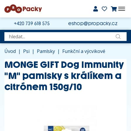
+420 739 618 575
eshop@propacky.cz
Úvod
|
Psi
|
Pamlsky
|
Funkční a výcvikové
MONGE GIFT Dog Immunity
"M" pamlsky s králíkem a
citrónem 150g/10