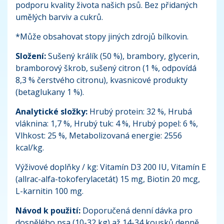
podporu kvality života našich psů. Bez přidaných
umělých barviv a cukrů.
*Může obsahovat stopy jiných zdrojů bílkovin.
Složení:
Sušený králík (50 %), brambory, glycerin,
bramborový škrob, sušený citron (1 %, odpovídá
8,3 % čerstvého citronu), kvasnicové produkty
(betaglukany 1 %).
Analytické složky:
Hrubý protein: 32 %, Hrubá
vláknina: 1,7 %, Hrubý tuk: 4 %, Hrubý popel: 6 %,
Vlhkost: 25 %, Metabolizovaná energie: 2556
kcal/kg.
Výživové doplňky / kg: Vitamín D3 200 IU, Vitamín E
(allrac-alfa-tokoferylacetát) 15 mg, Biotin 20 mcg,
L-karnitin 100 mg.
Návod k použití:
Doporučená denní dávka pro
dospělého psa (10-32 kg) až 14-34 kousků denně.