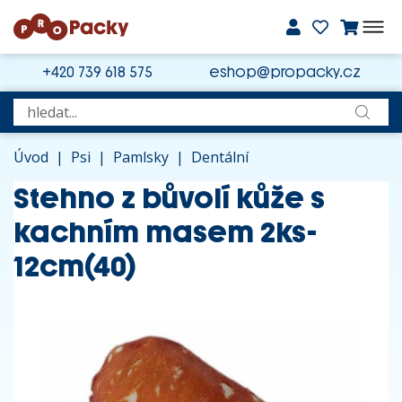
+420 739 618 575
eshop@propacky.cz
Úvod
|
Psi
|
Pamlsky
|
Dentální
Stehno z bůvolí kůže s
kachním masem 2ks-
12cm(40)