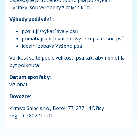
Tyčinky jsou vyrobeny z celých kůží.
Výhody podávání :
posilují žvýkací svaly psů
pomáhají udržovat zdravý chrup a dásně psů
ideální zábava Vašeho psa
Velikost volte podle velikosti psa tak, aby nemohla
být polknuta!
Datum spotřeby:
viz obal
Dovozce
:
Krmiva Salač s.r.o., Borek 77, 277 14 Dřísy
reg.č. CZ802712-01