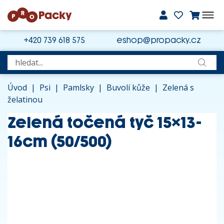
+420 739 618 575
eshop@propacky.cz
Úvod
|
Psi
|
Pamlsky
|
Buvolí kůže
|
Zelená s
želatinou
Zelená točená tyč 15x13-
16cm (50/500)