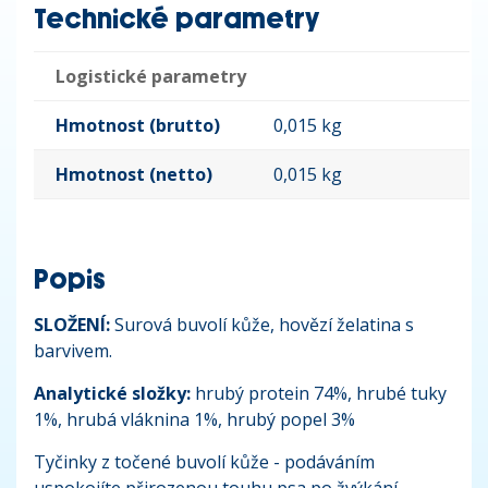
Technické parametry
Logistické parametry
Hmotnost (brutto)
0,015 kg
Hmotnost (netto)
0,015 kg
Popis
SLOŽENÍ:
Surová buvolí kůže, hovězí želatina s
barvivem.
Analytické složky:
hrubý protein 74%, hrubé tuky
1%, hrubá vláknina 1%, hrubý popel 3%
Tyčinky z točené buvolí kůže - podáváním
uspokojíte přirozenou touhu psa po žvýkání.