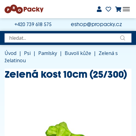
+420 739 618 575
eshop@propacky.cz
Úvod
|
Psi
|
Pamlsky
|
Buvolí kůže
|
Zelená s
želatinou
Zelená kost 10cm (25/300)