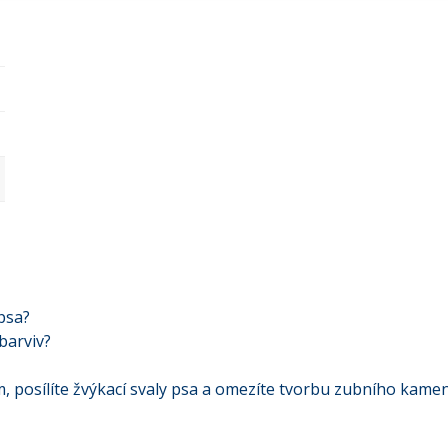
psa?
barviv?
 posílíte žvýkací svaly psa a omezíte tvorbu zubního kamen