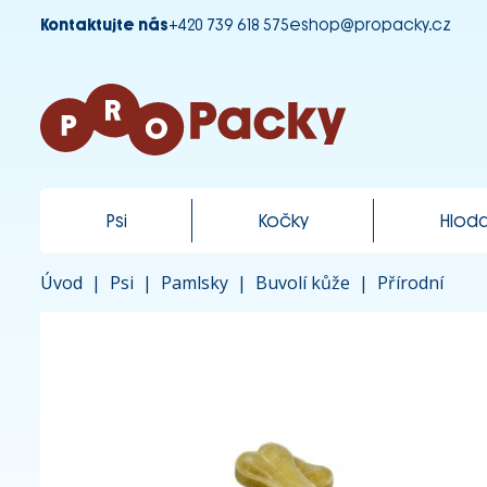
Kontaktujte nás
+420 739 618 575
eshop@propacky.cz
Psi
Kočky
Hloda
Úvod
|
Psi
|
Pamlsky
|
Buvolí kůže
|
Přírodní