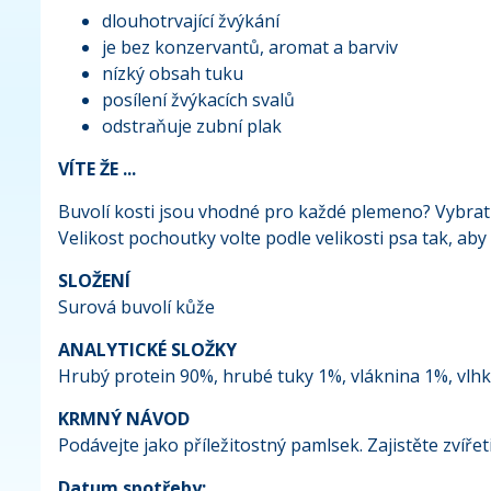
dlouhotrvající žvýkání
je bez konzervantů, aromat a barviv
nízký obsah tuku
posílení žvýkacích svalů
odstraňuje zubní plak
VÍTE ŽE ...
Buvolí kosti jsou vhodné pro každé plemeno? Vybrat s
Velikost pochoutky volte podle velikosti psa tak, ab
SLOŽENÍ
Surová buvolí kůže
ANALYTICKÉ SLOŽKY
Hrubý protein 90%, hrubé tuky 1%, vláknina 1%, vlh
KRMNÝ NÁVOD
Podávejte jako příležitostný pamlsek. Zajistěte zvíře
Datum spotřeby: