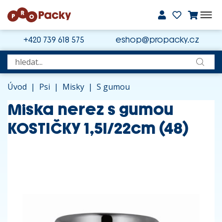
+420 739 618 575
eshop@propacky.cz
Úvod
|
Psi
|
Misky
|
S gumou
Miska nerez s gumou
KOSTIČKY 1,5l/22cm (48)