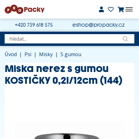
+420 739 618 575
eshop@propacky.cz
Úvod
|
Psi
|
Misky
|
S gumou
Miska nerez s gumou
KOSTIČKY 0,2l/12cm (144)