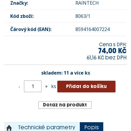
Značky:
RAINTECH
Kód zboží:
8063/1
Čárový kód (EAN):
8594164007224
Cena s DPH:
74,00 Kč
61,16 Kč bez DPH
skladem:
11 a více ks
ks
-
+
Dotaz na produkt
Technické parametry
Popis