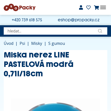
+420 739 618 575
eshop@propacky.cz
Úvod
|
Psi
|
Misky
|
S gumou
Miska nerez LINE
PASTELOVÁ modrá
0,71l/18cm