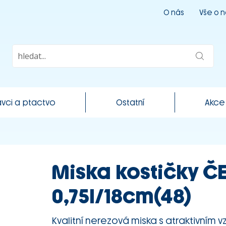
O nás
Vše o 
vci a ptactvo
Ostatní
Akce
Miska kostičky Č
0,75l/18cm(48)
Kvalitní nerezová miska s atraktivním 