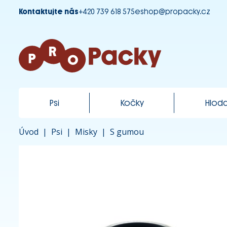
Kontaktujte nás
+420 739 618 575
eshop@propacky.cz
Psi
Kočky
Hloda
Úvod
|
Psi
|
Misky
|
S gumou