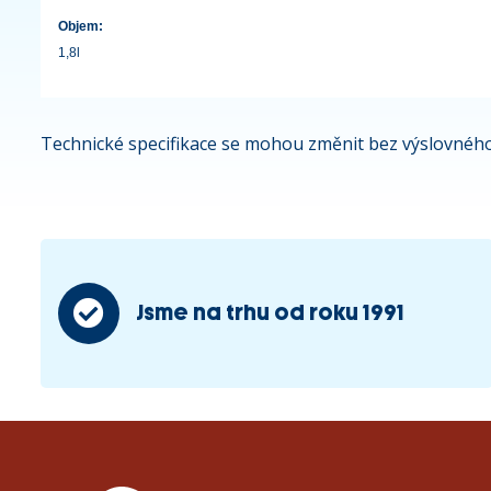
Objem:
1,8l
Technické specifikace se mohou změnit bez výslovného
Jsme na trhu od roku 1991