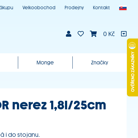
nákupu
Velkoobochod
Prodejny
Kontakt
0 Kč
Monge
Značky
R nerez 1,8l/25cm
á i do stojanu.