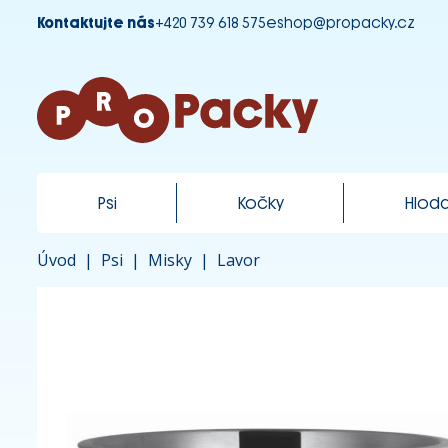
Kontaktujte nás
+420 739 618 575
eshop@propacky.cz
Psi
Kočky
Hloda
Úvod
|
Psi
|
Misky
|
Lavor