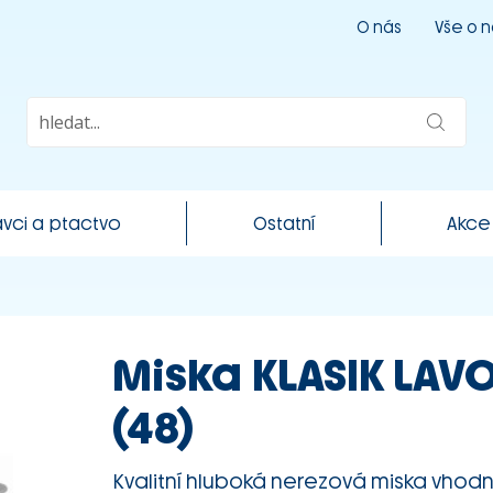
O nás
Vše o 
vci a ptactvo
Ostatní
Akce
Miska KLASIK LAVO
(48)
Kvalitní hluboká nerezová miska vhodn