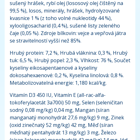
sušený hrášek, rybí olej (lososový olej čištěný na
99,5 %), losos, minerály, hrášek, hydrolyzované
kvasnice 1 % (z toho volné nukleotidy 44 %),
xylooligosacharid (0,4 %), sušené listy zeleného
čaje (0,05 %). Zdroje bílkovin: vejce a vepřová játra
se stravitelností vyšší než 85%.
Hrubý protein: 7,2 %, Hrubá vláknina: 0,3 %, Hrubý
tuk: 6,5 %, Hrubý popel: 2,3 %, Vlhkost: 76 %, Součet
kyseliny eikosapentaenové a kyseliny
dokosahexaenové: 0,2 %, Kyselina linolová: 0,8 %.
Metabolizovatelná energie: 1,180 kcal/kg.
Vitamín D3 450 IU, Vitamín E (all-rac-alfa-
tokoferylacetát 3a700i) 50 mg, Selen (seleničitan
sodný 0,08 mg/kg) 0,04 mg, Mangan (síran
manganatý monohydrát 27,6 mg/kg) 9 mg, Zinek
(oxid zinečnatý 52 mg/kg) 42 mg, Měď (síran
měďnatý pentahydrát 13 mg/kg) 3 mg, Železo
(síran železnatý monohydrát 42 mg/kg) 14 mg, Jód