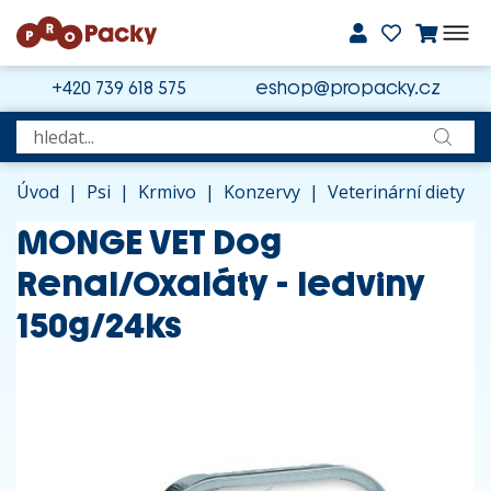
+420 739 618 575
eshop@propacky.cz
Úvod
|
Psi
|
Krmivo
|
Konzervy
|
Veterinární diety
MONGE VET Dog
Renal/Oxaláty - ledviny
150g/24ks