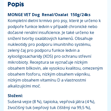
Popis
MONGE VET Dog Renal/Oxalat 150g/24ks
Kompletní dietní krmivo pro psy, které je určeno k
podpoře funkce ledvin v případě chronické nebo
dočasné renální insuficience. Je také určeno ke
snížení tvorby oxalátových kamenů. Obsahuje
nukleotidy pro podporu imunitního systému,
zelený čaj pro podporu funkce ledvin a
xylooligosacharidy (XOS) pro ochranu střevní
mikrobioty. Receptura se vyznačuje nízkým
obsahem bílkovin, ale vysokou kvalitou, omezeným
obsahem fosforu, nízkým obsahem vápníku,
nízkým obsahem vitamínu D a vlastnostmi
alkalizujícími moč.
Složení:
Sušená vejce (8 %), tapioka, vepřová játra (4 %),
živočišný tuk (vepřový tuk čištěný na 99,5 %),