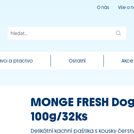
O nás
Vše o 
vci a ptactvo
Ostatní
Akce
MONGE FRESH Dog
100g/32ks
Delikátní kachní paštika s kousky čer