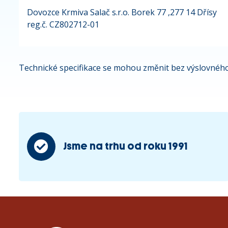
Dovozce Krmiva Salač s.r.o. Borek 77 ,277 14 Dřísy
reg.č. CZ802712-01
Technické specifikace se mohou změnit bez výslovného
Jsme na trhu od roku 1991