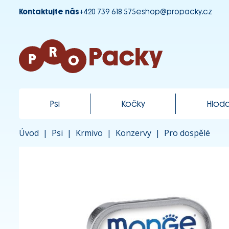
Kontaktujte nás
+420 739 618 575
eshop@propacky.cz
Psi
Kočky
Hloda
Úvod
|
Psi
|
Krmivo
|
Konzervy
|
Pro dospělé