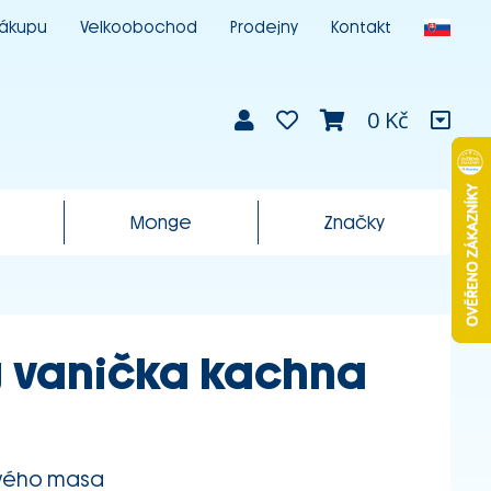
nákupu
Velkoobochod
Prodejny
Kontakt
0 Kč
Monge
Značky
 vanička kachna
stvého masa