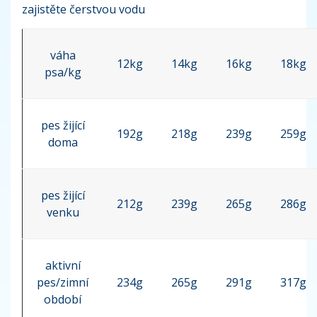
zajistěte čerstvou vodu
váha
12kg
14kg
16kg
18kg
psa/kg
pes žijící
192g
218g
239g
259g
doma
pes žijící
212g
239g
265g
286g
venku
aktivní
pes/zimní
234g
265g
291g
317g
období