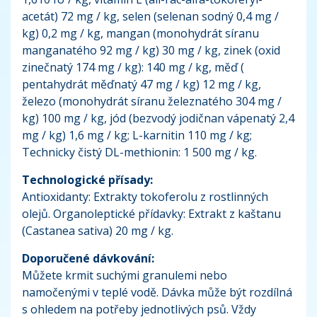
acetát) 72 mg / kg, selen (selenan sodný 0,4 mg /
kg) 0,2 mg / kg, mangan (monohydrát síranu
manganatého 92 mg / kg) 30 mg / kg, zinek (oxid
zinečnatý 174 mg / kg): 140 mg / kg, měď (
pentahydrát měďnatý 47 mg / kg) 12 mg / kg,
železo (monohydrát síranu železnatého 304 mg /
kg) 100 mg / kg, jód (bezvodý jodičnan vápenatý 2,4
mg / kg) 1,6 mg / kg; L-karnitin 110 mg / kg;
Technicky čistý DL-methionin: 1 500 mg / kg.
Technologické přísady:
Antioxidanty: Extrakty tokoferolu z rostlinných
olejů. Organoleptické přídavky: Extrakt z kaštanu
(Castanea sativa) 20 mg / kg.
Doporučené dávkování:
Můžete krmit suchými granulemi nebo
namočenými v teplé vodě. Dávka může být rozdílná
s ohledem na potřeby jednotlivých psů. Vždy