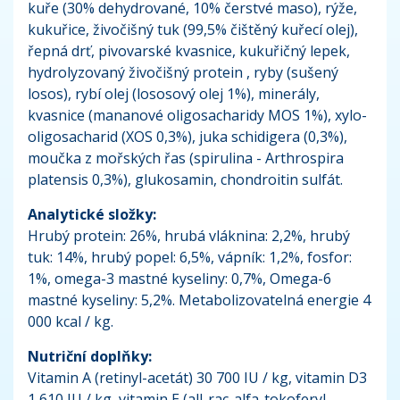
kuře (30% dehydrované, 10% čerstvé maso), rýže,
kukuřice, živočišný tuk (99,5% čištěný kuřecí olej),
řepná drť, pivovarské kvasnice, kukuřičný lepek,
hydrolyzovaný živočišný protein , ryby (sušený
losos), rybí olej (lososový olej 1%), minerály,
kvasnice (mananové oligosacharidy MOS 1%), xylo-
oligosacharid (XOS 0,3%), juka schidigera (0,3%),
moučka z mořských řas (spirulina - Arthrospira
platensis 0,3%), glukosamin, chondroitin sulfát.
Analytické složky:
Hrubý protein: 26%, hrubá vláknina: 2,2%, hrubý
tuk: 14%, hrubý popel: 6,5%, vápník: 1,2%, fosfor:
1%, omega-3 mastné kyseliny: 0,7%, Omega-6
mastné kyseliny: 5,2%. Metabolizovatelná energie 4
000 kcal / kg.
Nutriční doplňky:
Vitamin A (retinyl-acetát) 30 700 IU / kg, vitamin D3
1,610 IU / kg, vitamin E (all-rac-alfa-tokoferyl-