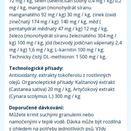
72 mg / kg, selen (seleničitan sodný 0,4 mg / kg) 0,2
mg / kg, mangan (monohydrát síranu
manganatého 92 mg / kg) 30 mg / kg, zinek (oxid
zinečnatý 174 mg / kg): 140 mg / kg, měď (
pentahydrát měďnatý 47 mg / kg) 12 mg / kg,
železo (monohydrát síranu železnatého 304 mg /
kg) 100 mg / kg, jód (bezvodý jodičnan vápenatý 2,4
mg / kg) 1,6 mg / kg; L-karnitin 100 mg / kg;
Technicky čistý DL-methionin: 1 500 mg / kg,
Technologické přísady:
Antioxidanty: extrakty tokoferolu z rostlinných
olejů. Organoleptické přísady: Kaštanový extrakt
(Castanea sativa) 20 mg / kg, Artyčokový extrakt
(Cynara scolymus L.) 300 mg / kg
Doporučené dávkování:
Můžete krmit suchými granulemi nebo
namočenými v teplé vodě. Dávka může být rozdílná
s ohledem na potřeby jednotlivých psů. Vždy