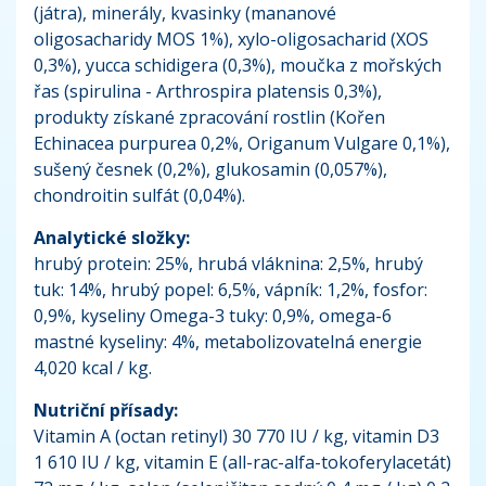
(játra), minerály, kvasinky (mananové
oligosacharidy MOS 1%), xylo-oligosacharid (XOS
0,3%), yucca schidigera (0,3%), moučka z mořských
řas (spirulina - Arthrospira platensis 0,3%),
produkty získané zpracování rostlin (Kořen
Echinacea purpurea 0,2%, Origanum Vulgare 0,1%),
sušený česnek (0,2%), glukosamin (0,057%),
chondroitin sulfát (0,04%).
Analytické složky:
hrubý protein: 25%, hrubá vláknina: 2,5%, hrubý
tuk: 14%, hrubý popel: 6,5%, vápník: 1,2%, fosfor:
0,9%, kyseliny Omega-3 tuky: 0,9%, omega-6
mastné kyseliny: 4%, metabolizovatelná energie
4,020 kcal / kg.
Nutriční přísady:
Vitamin A (octan retinyl) 30 770 IU / kg, vitamin D3
1 610 IU / kg, vitamin E (all-rac-alfa-tokoferylacetát)