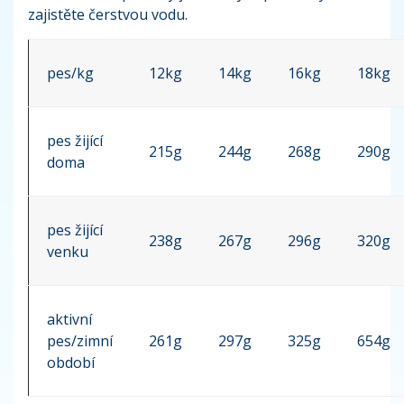
zajistěte čerstvou vodu.
pes/kg
12kg
14kg
16kg
18kg
pes žijící
215g
244g
268g
290g
doma
pes žijící
238g
267g
296g
320g
venku
aktivní
pes/zimní
261g
297g
325g
654g
období