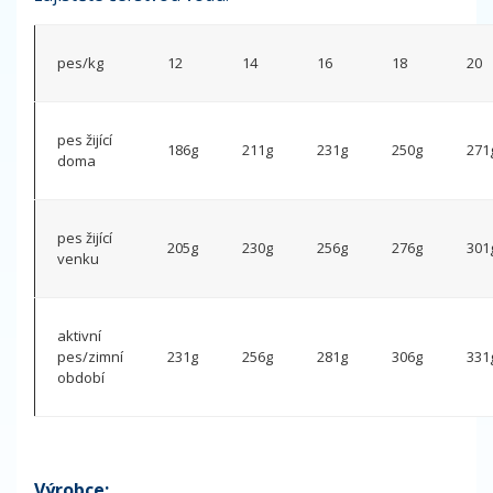
pes/kg
12
14
16
18
20
pes žijící
186g
211g
231g
250g
271
doma
pes žijící
205g
230g
256g
276g
301
venku
aktivní
pes/zimní
231g
256g
281g
306g
331
období
Výrobce: