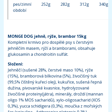
pes/zimní
252g
282g
312g
340g
období
MONGE DOG jehně, rýže, brambor 15kg
Kompletní krmivo pro dospělé psy s čerstvým
jehněčím masem, rýží a bramborami, obsahuje
glukosamin a chondroitin sulfát.
Složení:
Jehněčí (sušené 28%, čerstvé maso 10%), rýže
(15%), bramborová bílkovina (5%), živočišný tuk
(99,5% čištěný kuřecí olej), kukuřice, sušená řepná
dužina, pivovarské kvasnice, hydrolyzované
živočišné proteiny(játra), minerály, droždí (mannan
oligo 1% MOS sacharidů), xylo-oligosacharid (XOS
0,3%), yucca schidigera (0,3%), moučka z mořských
řas (spirulina - Arthrospira platensis 0,3%),