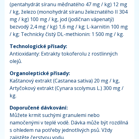
(pentahydrát síranu měďnatého 47 mg / kg) 12 mg
/ kg, železo (monohydrát síranu železnatého II 304
mg / kg) 100 mg / kg, jod (jodičnan vápenatý)
bezvodý 2,4 mg / kg) 1,6 mg / kg; L-karnitin 100 mg
/ kg; Technicky čistý DL-methionin: 1 500 mg / kg.
Technologické přísady:
Antioxidanty: Extrakty tokoferolu z rostlinných
olejů.
Organoleptické přísady:
Kaštanový extrakt (Castanea sativa) 20 mg / kg,
Artyčokový extrakt (Cynara scolymus L.) 300 mg /
kg.
Doporučené dávkování:
Můžete krmit suchými granulemi nebo
namočenými v teplé vodě. Dávka může být rozdílná
s ohledem na potřeby jednotlivých psů. Vždy
zajistěte čerstvou vodu.