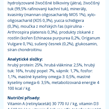
hydrolyzované živočišné bílkoviny (játra), živočišný
tuk (99,5% rafinovaný kachní tuk), minerály,
kvasinky (mannan oligosacharidy MOS 1%), xylo-
oligosacharid (XOS 0,3%), yucca schidigera
(0,3%), moučka z mořských řas (spirulina -
Arthrospira platensis 0,3%), produkty získané z
rostlin (kořen Echinacea purpurea 0,2%, Origanum
Vulgare 0,1%), sušený česnek (0,2%), glukosamin,
síran chondroitinu.
Analytické složky:
hrubý protein: 25%, hrubá vláknina: 2,5%, hrubý
tuk: 16%, hrubý popel: 7%, vápník: 1,7%, fosfor:
1,1%, mastné kyseliny omega-3: 0,5%, mastné
kyseliny omega-6: 3,5%, metabolizovaná energie 4
100 kcal / kg.
Nutriční přísady:
Vitamin A (retinylacetát) 30 770 IU / kg, vitamin D3