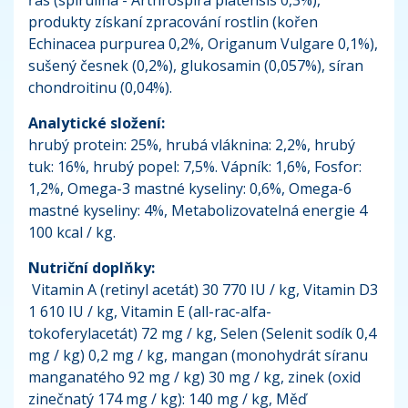
produkty získaní zpracování rostlin (kořen
Echinacea purpurea 0,2%, Origanum Vulgare 0,1%),
sušený česnek (0,2%), glukosamin (0,057%), síran
chondroitinu (0,04%).
Analytické složení:
hrubý protein: 25%, hrubá vláknina: 2,2%, hrubý
tuk: 16%, hrubý popel: 7,5%. Vápník: 1,6%, Fosfor:
1,2%, Omega-3 mastné kyseliny: 0,6%, Omega-6
mastné kyseliny: 4%, Metabolizovatelná energie 4
100 kcal / kg.
Nutriční doplňky:
Vitamin A (retinyl acetát) 30 770 IU / kg, Vitamin D3
1 610 IU / kg, Vitamin E (all-rac-alfa-
tokoferylacetát) 72 mg / kg, Selen (Selenit sodík 0,4
mg / kg) 0,2 mg / kg, mangan (monohydrát síranu
manganatého 92 mg / kg) 30 mg / kg, zinek (oxid
zinečnatý 174 mg / kg): 140 mg / kg, Měď