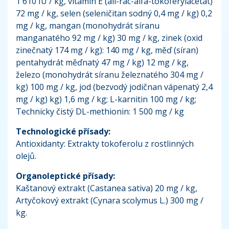
1 610 IU / kg, vitamin E (all-rac-alfa-tokoferylacetát)
72 mg / kg, selen (seleničitan sodný 0,4 mg / kg) 0,2
mg / kg, mangan (monohydrát síranu
manganatého 92 mg / kg) 30 mg / kg, zinek (oxid
zinečnatý 174 mg / kg): 140 mg / kg, měď (síran)
pentahydrát měďnatý 47 mg / kg) 12 mg / kg,
železo (monohydrát síranu železnatého 304 mg /
kg) 100 mg / kg, jod (bezvodý jodičnan vápenatý 2,4
mg / kg) kg) 1,6 mg / kg; L-karnitin 100 mg / kg;
Technicky čistý DL-methionin: 1 500 mg / kg
Technologické přísady:
Antioxidanty: Extrakty tokoferolu z rostlinných
olejů.
Organoleptické přísady:
Kaštanový extrakt (Castanea sativa) 20 mg / kg,
Artyčokový extrakt (Cynara scolymus L.) 300 mg /
kg.