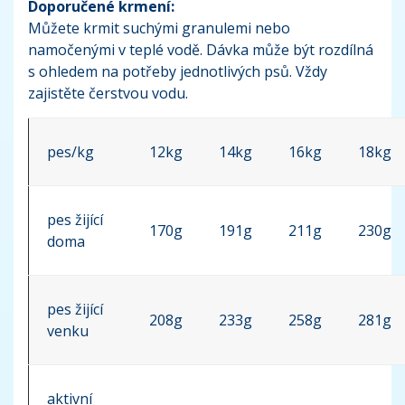
Doporučené krmení:
Můžete krmit suchými granulemi nebo
namočenými v teplé vodě. Dávka může být rozdílná
s ohledem na potřeby jednotlivých psů. Vždy
zajistěte čerstvou vodu.
pes/kg
12kg
14kg
16kg
18kg
pes žijící
170g
191g
211g
230g
doma
pes žijící
208g
233g
258g
281g
venku
aktivní