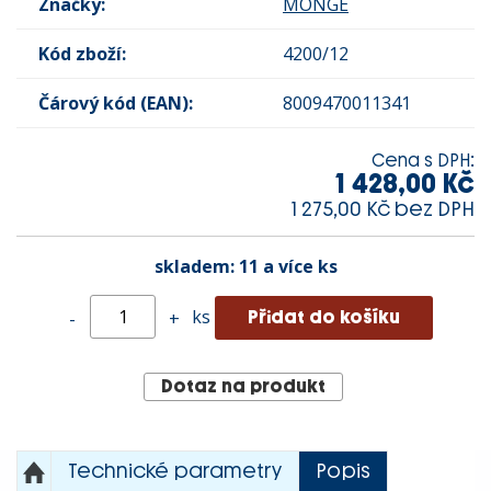
Značky:
MONGE
Kód zboží:
4200/12
Čárový kód (EAN):
8009470011341
Cena s DPH:
1 428,00 Kč
1 275,00 Kč bez DPH
skladem:
11 a více ks
ks
-
+
Dotaz na produkt
Technické parametry
Popis