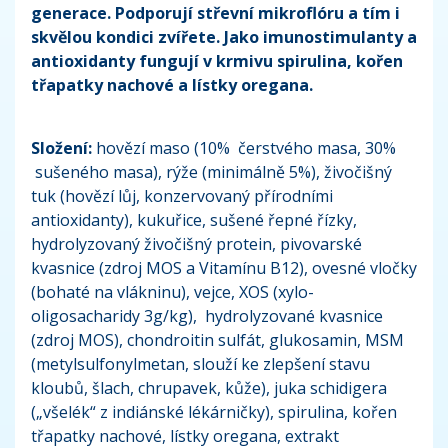
generace. Podporují střevní mikroflóru a tím i
skvělou kondici zvířete. Jako imunostimulanty a
antioxidanty fungují v krmivu spirulina, kořen
třapatky nachové a lístky oregana.
Složení:
hovězí maso (10% čerstvého masa, 30%
sušeného masa), rýže (minimálně 5%), živočišný
tuk (hovězí lůj, konzervovaný přírodními
antioxidanty), kukuřice, sušené řepné řízky,
hydrolyzovaný živočišný protein, pivovarské
kvasnice (zdroj MOS a Vitamínu B12), ovesné vločky
(bohaté na vlákninu), vejce, XOS (xylo-
oligosacharidy 3g/kg), hydrolyzované kvasnice
(zdroj MOS), chondroitin sulfát, glukosamin, MSM
(metylsulfonylmetan, slouží ke zlepšení stavu
kloubů, šlach, chrupavek, kůže), juka schidigera
(„všelék“ z indiánské lékárničky), spirulina, kořen
třapatky nachové, lístky oregana, extrakt