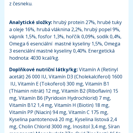
z česneku.
Analytické složky:
hrubý protein 27%, hrubé tuky
a oleje 16%, hrubá vláknina 2,2%, hrubý popel 9%,
vápník 1,5%, fosfor 1,3%, hořčík 0,09%, sodík 0,4%,
Omega 6 esenciální mastné kyseliny 1,5%, Omega
3 esenciální mastné kyseliny 0,40%. Energetická
hodnota: 4030 kcal/kg.
Doplňkové nutriční látky/kg:
Vitamín A (Retinyl
acetát) 26 000 IU, Vitamín D3 (Cholekalciferol) 1600
IU, Vitamín E (Tokoferol) 300 mg, Vitamín B1
(Thiamin nitrát) 12 mg, Vitamín B2 (Riboflavin) 15
mg, Vitamín B6 (Pyridoxin Hydrochlorid) 7 mg,
Vitamín B12 1,4 mg, Vitamín H (Biotin) 18 mg,
Vitamín PP (Niacin) 94 mg, Vitamín C 175 mg,
Kyselina pantotenová 20 mg, Kyselina listová 2,4
mg, Cholin Chlorid 3000 mg, Inositol 3,4 mg, Síran