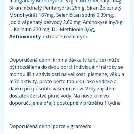
manganatý Monohydrát 37g, Oxid Zinečnatý 164g,
Síran měďnatý Pentahydrát 26mg, Síran Železnatý
Monohydrát 187mg, Seleničitan sodný 0,39mg,
Jodid vápenatý bezvodý 2,60 mg. Aminokyseliny/kg:
L-Karnitin 270 mg, DL-Methionin 0,6g
,
Antioxidanty
: extrakt z rozmarýnu.
Doporučená denní krmná dávka (v tabulce) může
být rozdělena do dvou porcí. Individuální nároky se
mohou lišit v závislosti na velikosti plemene, věku a
míře aktivity, proto berte tabulku jako vodítko a
dávku přizpůsobte vašemu psovi. Vždy zajistěte
dostatek čerstvé pitné vody. Na nové krmivo
doporučujeme přejít postupně v průběhu 1 týdne.
Doporučená denní porce v gramech: