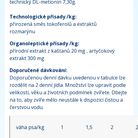
technický DL-metionin 7,30g.
Technologické přísady /kg:
přirozená směs tokoferolů a extraktů
rozmarýnu
Organoleptické přísady /kg:
přírodní extrakt z kaštanů 20 mg , artyčokový
extrakt 300 mg
Doporučené dávkování:
Doporučenou denní dávku uvedenou v tabulce lze
rozdělit na 2 denní jídla. Množství lze upravit podle
velikosti, věku a životních podmínek zvířete. Dbejte
na to, aby zvíře mělo neustále k dispozici čistou a
čerstvou vodu.
váha psa/kg
1
1,5
2
2