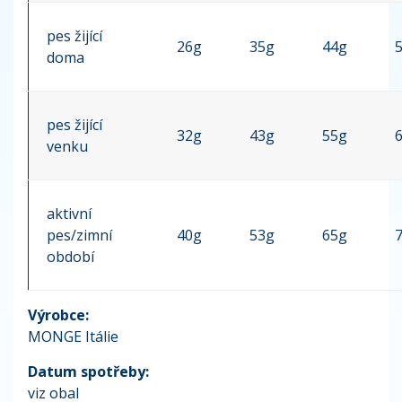
pes žijící
26g
35g
44g
doma
pes žijící
32g
43g
55g
venku
aktivní
pes/zimní
40g
53g
65g
období
Výrobce:
MONGE Itálie
Datum spotřeby:
viz obal