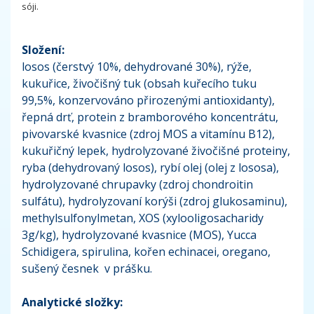
sóji.
Složení:
losos (čerstvý 10%, dehydrované 30%), rýže,
kukuřice, živočišný tuk (obsah kuřecího tuku
99,5%, konzervováno přirozenými antioxidanty),
řepná drť, protein z bramborového koncentrátu,
pivovarské kvasnice (zdroj MOS a vitamínu B12),
kukuřičný lepek, hydrolyzované živočišné proteiny,
ryba (dehydrovaný losos), rybí olej (olej z lososa),
hydrolyzované chrupavky (zdroj chondroitin
sulfátu), hydrolyzovaní korýši (zdroj glukosaminu),
methylsulfonylmetan, XOS (xylooligosacharidy
3g/kg), hydrolyzované kvasnice (MOS), Yucca
Schidigera, spirulina, kořen echinacei, oregano,
sušený česnek v prášku.
Analytické složky: