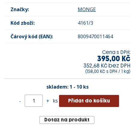
Značky:
MONGE
Kód zboží:
4161/3
Čárový kód (EAN):
8009470011464
Cena s DPH:
395,00 Kč
352,68 Kč bez DPH
(158,00 Kč s DPH / 1 kg)
skladem:
1 - 10 ks
ks
-
+
Dotaz na produkt