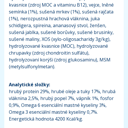
kvasnice (zdroj MOC a vitaminu B12), vejce, lněné
semínka (1%), sušená mrkev (1%), sušená rajčata
(1%), nerozpustná hrachová vláknina, juka
schidigera, spireina, ananasový stvol, ženšen,
sušená jablka, sušené borůvky, sušené brusinky,
sušené maliny, XOS (xylo-oligosacharidy 3g/kg),
hydrolyzované kvasnice (MOC), hydrolyzované
chrupavky (zdroj chondroitin sulfátu),
hydrolyzovaní korýši (zdroj glukosaminu), MSM
(metylsulfonylmetan).
Analytické složky:
hrubý protein 29%, hrubé oleje a tuky 17%, hrubá
vláknina 2,5%, hrubý popel 7%, vápník 1%, fosfor
0,9%, Omega 6 esenciální mastné kyseliny 3%,
Omega 3 esenciální mastné kyseliny 0,7%.
Energetická hodnota 4200 Kcal/kg.