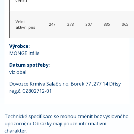
venku
Velmi
247
278
307
335
365
aktivní pes
Výrobce:
MONGE Itálie
Datum spotřeby:
viz obal
Dovozce Krmiva Salač s.r.o. Borek 77 ,277 14 Dřísy
reg.č. CZ802712-01
Technické specifikace se mohou změnit bez výslovného
upozornění. Obrázky mají pouze informativní
charakter.