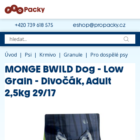
+420 739 618 575
eshop@propacky.cz
Úvod
|
Psi
|
Krmivo
|
Granule
|
Pro dospělé psy
MONGE BWILD Dog - Low
Grain - Divočák, Adult
2,5kg 29/17