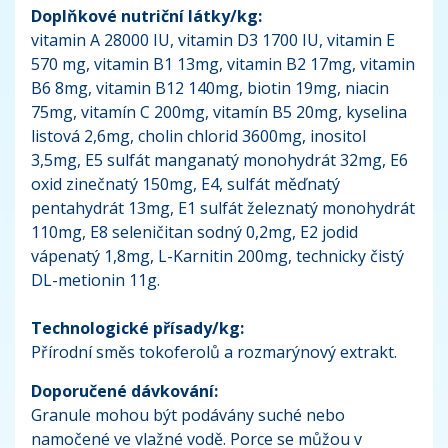
Doplňkové nutriční látky/kg:
vitamin A 28000 IU, vitamin D3 1700 IU, vitamin E
570 mg, vitamin B1 13mg, vitamin B2 17mg, vitamin
B6 8mg, vitamin B12 140mg, biotin 19mg, niacin
75mg, vitamín C 200mg, vitamín B5 20mg, kyselina
listová 2,6mg, cholin chlorid 3600mg, inositol
3,5mg, E5 sulfát manganatý monohydrát 32mg, E6
oxid zinečnatý 150mg, E4, sulfát měďnatý
pentahydrát 13mg, E1 sulfát železnatý monohydrát
110mg, E8 seleničitan sodný 0,2mg, E2 jodid
vápenatý 1,8mg, L-Karnitin 200mg, technicky čistý
DL-metionin 11g.
Technologické přísady/kg:
Přírodní směs tokoferolů a rozmarýnový extrakt.
Doporučené dávkování:
Granule mohou být podávány suché nebo
namočené ve vlažné vodě. Porce se můžou v