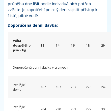
průběhu dne lišit podle individuálních potřeb
zvířete. Je zapotřebí po celý den zajistit přístup k
čisté, pitné vodě.
Doporučená denní dávka:
Váha
dospělého
12
14
16
18
20
psa v kg
Doporučená denní dávka v gramech
Pes žijící
167
187
207
226
245
doma
Pes žijící
204
230
253
277
300