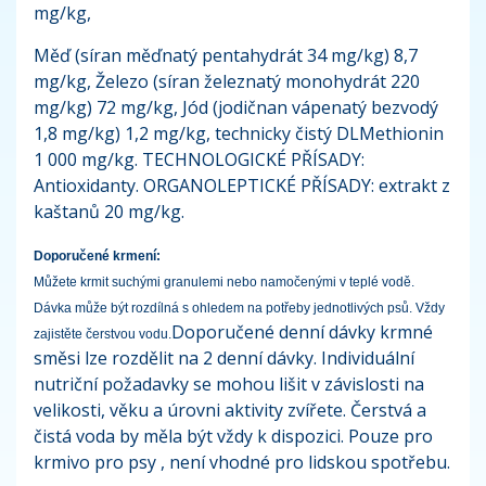
mg/kg,
Měď (síran měďnatý pentahydrát 34 mg/kg) 8,7
mg/kg, Železo (síran železnatý monohydrát 220
mg/kg) 72 mg/kg, Jód (jodičnan vápenatý bezvodý
1,8 mg/kg) 1,2 mg/kg, technicky čistý DLMethionin
1 000 mg/kg. TECHNOLOGICKÉ PŘÍSADY:
Antioxidanty. ORGANOLEPTICKÉ PŘÍSADY: extrakt z
kaštanů 20 mg/kg.
Doporučené krmení:
Můžete krmit suchými granulemi nebo namočenými v teplé vodě.
Dávka může být rozdílná s ohledem na potřeby jednotlivých psů. Vždy
Doporučené denní dávky krmné
zajistěte čerstvou vodu.
směsi lze rozdělit na 2 denní dávky. Individuální
nutriční požadavky se mohou lišit v závislosti na
velikosti, věku a úrovni aktivity zvířete. Čerstvá a
čistá voda by měla být vždy k dispozici. Pouze pro
krmivo pro psy , není vhodné pro lidskou spotřebu.