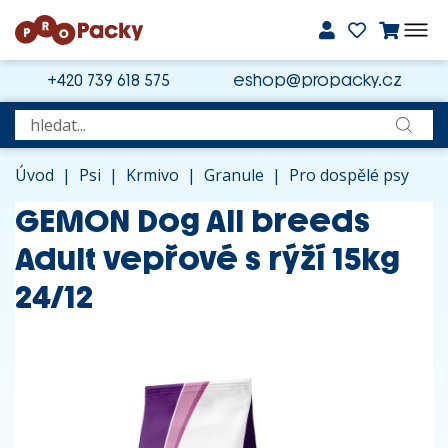
+420 739 618 575
eshop@propacky.cz
Úvod
|
Psi
|
Krmivo
|
Granule
|
Pro dospělé psy
GEMON Dog All breeds
Adult vepřové s rýží 15kg
24/12