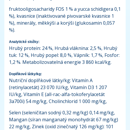
fruktooligosacharidy FOS 1 % a yucca schidigera 0,1
%), kvasnice (inaktivované pivovarské kvasnice 1
%), minerály, měkkýši a korýši (glukosamin 0,057
%).
Analytické složky:
Hrubý protein: 24 %, Hrubá vláknina: 2,5 %, Hrubý
tuk: 12 %, Hrubý popel: 8,0 %, Vápník: 1,7 %, Fosfor:
1,2 %. Metabolizovatelná energie 3 860 kcal/kg.
Doplňkové látky/kg:
Nutriční doplňkové látky/kg: Vitamín A
(retinylacetát) 23 070 IU/kg, Vitamín D3 1 207
IU/kg, Vitamín E (all-rac-alfa-tokoferylacetát
3a700i) 54 mg/kg, Cholinchlorid 1 000 mg/kg,
Selen (seleničitan sodný 0,32 mg/kg) 0,14 mg/kg,
Mangan (síran manganatý monohydrát 67 mg/kg)
22 mg/kg, Zinek (oxid zinečnatý 126 mg/kg): 101