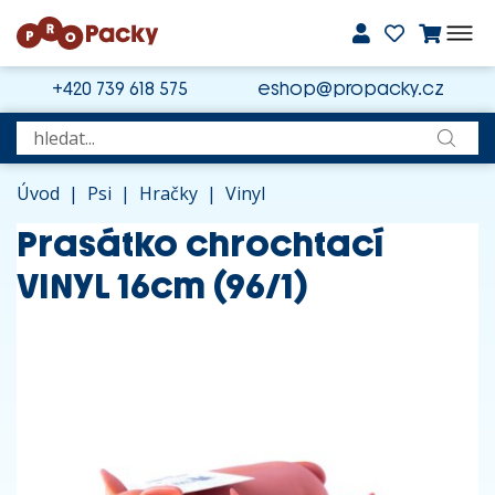
+420 739 618 575
eshop@propacky.cz
Úvod
|
Psi
|
Hračky
|
Vinyl
Prasátko chrochtací
VINYL 16cm (96/1)