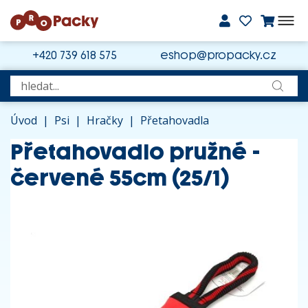
+420 739 618 575
eshop@propacky.cz
Úvod
|
Psi
|
Hračky
|
Přetahovadla
Přetahovadlo pružné -
červené 55cm (25/1)