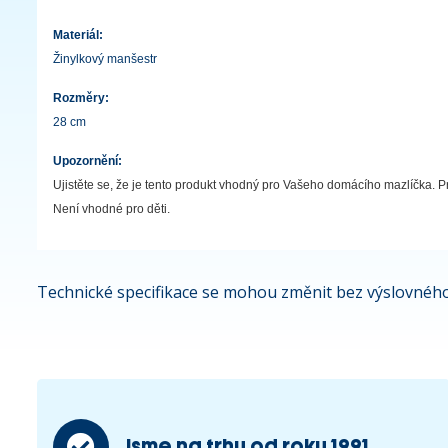
Materiál:
Žinylkový manšestr
Rozměry:
28 cm
Upozornění:
Ujistěte se, že je tento produkt vhodný pro Vašeho domácího mazlíčka. Pr
Není vhodné pro děti.
Technické specifikace se mohou změnit bez výslovného
Jsme na trhu od roku 1991