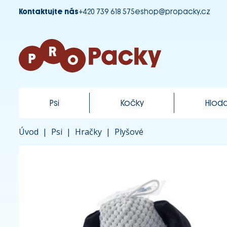
Kontaktujte nás
+420 739 618 575
eshop@propacky.cz
Psi
Kočky
Hloda
Úvod
|
Psi
|
Hračky
|
Plyšové