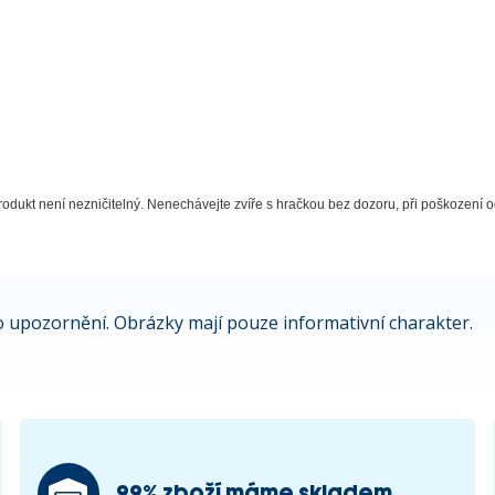
odukt není nezničitelný. Nenechávejte zvíře s hračkou bez dozoru, při poškození od
 upozornění. Obrázky mají pouze informativní charakter.
99% zboží máme skladem