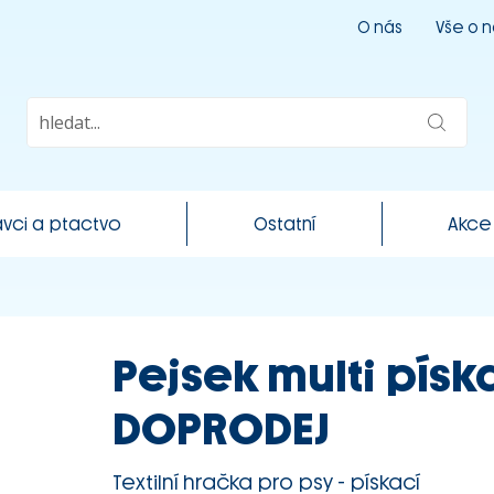
O nás
Vše o 
vci a ptactvo
Ostatní
Akce
Pejsek multi písk
DOPRODEJ
Textilní hračka pro psy - pískací