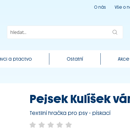
O nás
Vše o 
vci a ptactvo
Ostatní
Akce
Pejsek Kulíšek vá
Textilní hračka pro psy - pískací