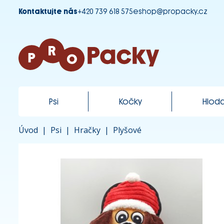
Kontaktujte nás
+420 739 618 575
eshop@propacky.cz
Psi
Kočky
Hloda
Úvod
|
Psi
|
Hračky
|
Plyšové